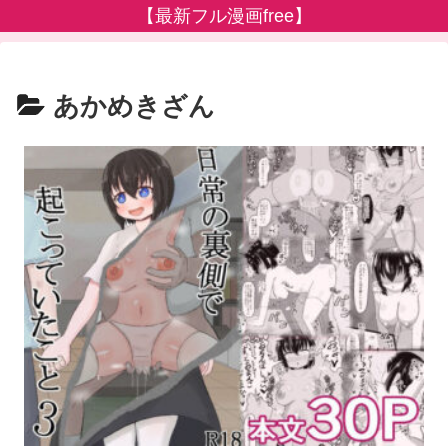
【最新フル漫画free】
あかめきざん