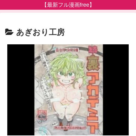
【最新フル漫画free】
あぎおり工房