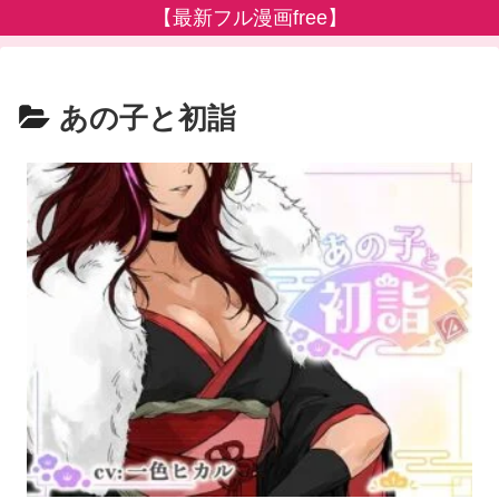
【最新フル漫画free】
あの子と初詣