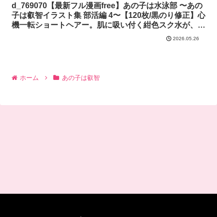
d_769070【最新フル漫画free】あの子は水泳部 〜あの
子は叡智イラスト集 部活編 4〜【120枚/黒のり修正】心
機一転ショートヘアー。肌に吸い付く紺色スク水が、プ
ールの中で淫らに濡れる。//あの子は叡智//
2026.05.26
ホーム
あの子は叡智