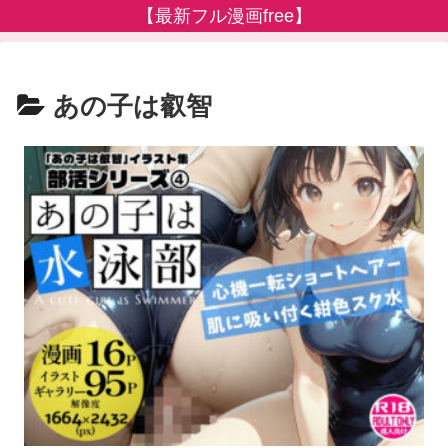
【最新フル漫画free】
あの子は叡智