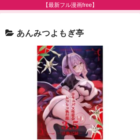
【最新フル漫画free】
あんみつよもぎ亭