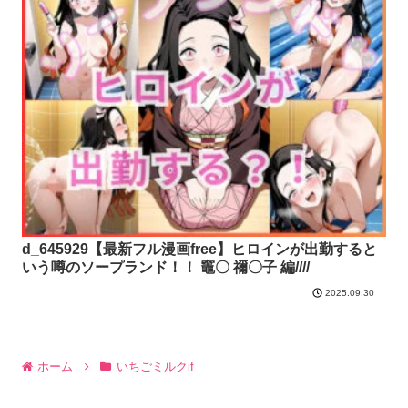
d_645929【最新フル漫画free】ヒロインが出勤すると
いう噂のソープランド！！ 竈〇 禰〇子 編////
2025.09.30
ホーム
いちごミルクif