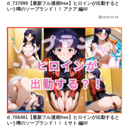
d_737899【最新フル漫画free】ヒロインが出勤すると
いう噂のソープランド！！ アクア 編////
2026.02.28
d_706481【最新フル漫画free】ヒロインが出勤すると
いう噂のソープランド！！ ミサト 編////