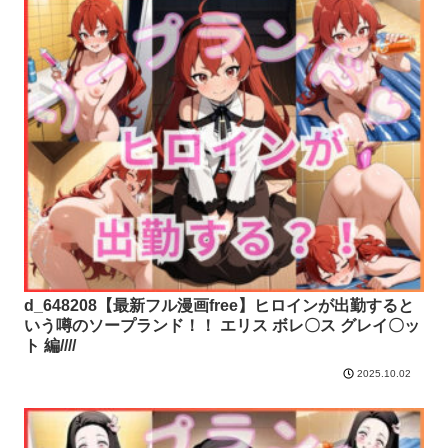
d_648208【最新フル漫画free】ヒロインが出勤すると
いう噂のソープランド！！ エリス ボレ〇ス グレイ〇ッ
ト 編////
2025.10.02