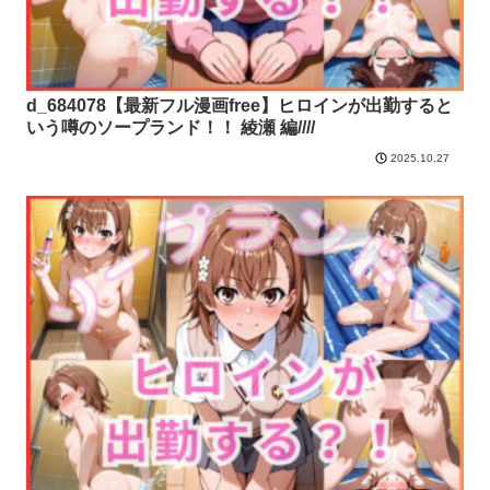
d_684078【最新フル漫画free】ヒロインが出勤すると
いう噂のソープランド！！ 綾瀬 編////
2025.10.27