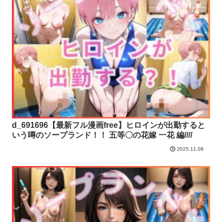
d_691696【最新フル漫画free】ヒロインが出勤すると
いう噂のソープランド！！ 五等〇の花嫁 一花 編////
2025.11.08