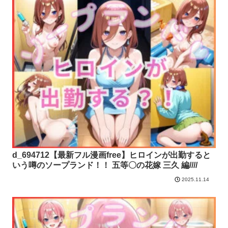
d_694712【最新フル漫画free】ヒロインが出勤すると
いう噂のソープランド！！ 五等〇の花嫁 三久 編////
2025.11.14