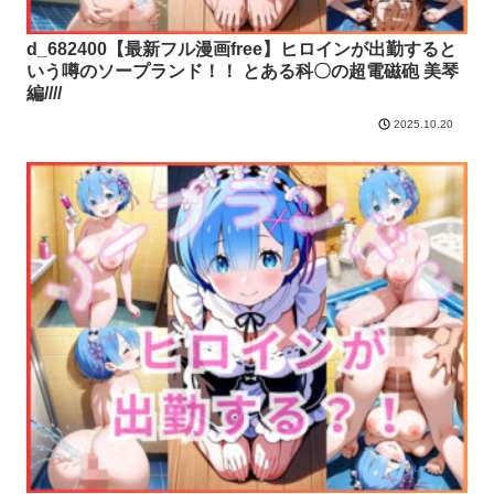
d_682400【最新フル漫画free】ヒロインが出勤すると
いう噂のソープランド！！ とある科〇の超電磁砲 美琴
編////
2025.10.20