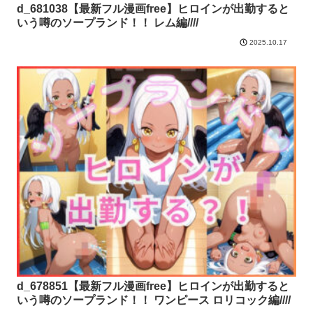
d_681038【最新フル漫画free】ヒロインが出勤すると
いう噂のソープランド！！ レム編////
2025.10.17
d_678851【最新フル漫画free】ヒロインが出勤すると
いう噂のソープランド！！ ワンピース ロリコック編////