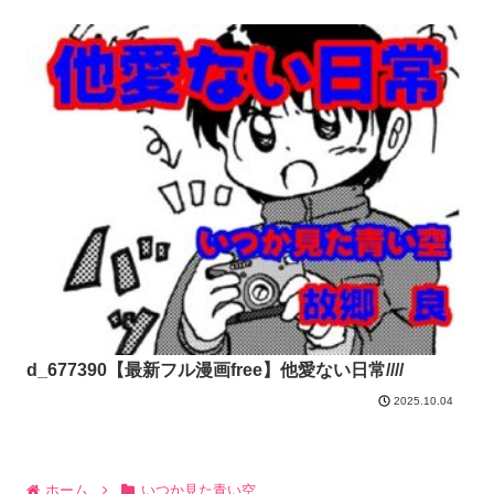
d_677390【最新フル漫画free】他愛ない日常////
2025.10.04
ホーム
いつか見た青い空