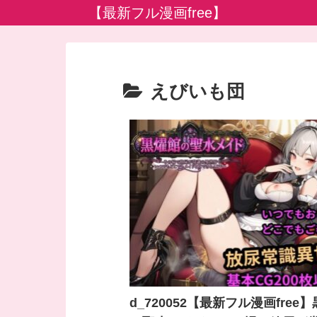
【最新フル漫画free】
えびいも団
d_720052【最新フル漫画free