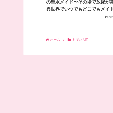
の聖水メイド〜その場で放尿が
異世界でいつでもどこでもメイ
できるADV〜////
202
ホーム
えびいも団