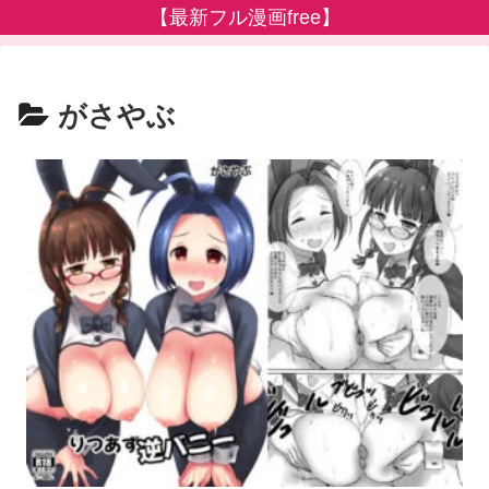
【最新フル漫画free】
がさやぶ