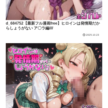
d_684752【最新フル漫画free】ヒロインは発情期だか
らしょうがない ア〇ラ編////
2025.10.23