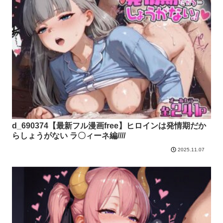
d_690374【最新フル漫画free】ヒロインは発情期だか
らしょうがない ラ〇ィーネ編////
2025.11.07