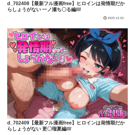
d_702408【最新フル漫画free】ヒロインは発情期だか
らしょうがない 一ノ瀬ち〇る編////
2025.12.02
d_702409【最新フル漫画free】ヒロインは発情期だか
らしょうがない 更〇瑠夏編////