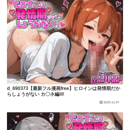
d_690373【最新フル漫画free】ヒロインは発情期だか
らしょうがない カ〇ネ編////
2025.11.07