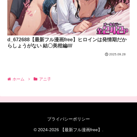
d_672688【最新フル漫画free】ヒロインは発情期だか
らしょうがない 結〇美柑編////
2025.09.28
ホーム
アニ子
プライバシーポリシー
© 2024-2026 【最新フル漫画free】.