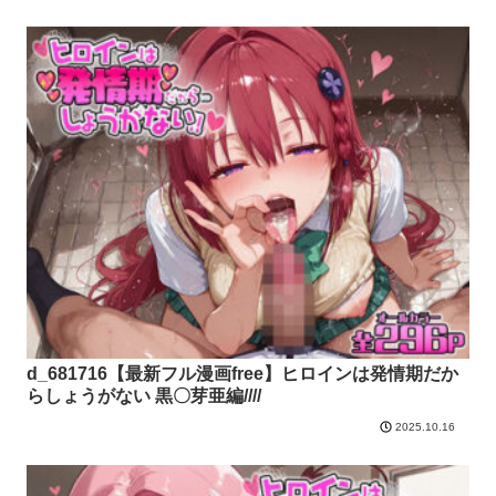
d_681716【最新フル漫画free】ヒロインは発情期だか
らしょうがない 黒〇芽亜編////
2025.10.16