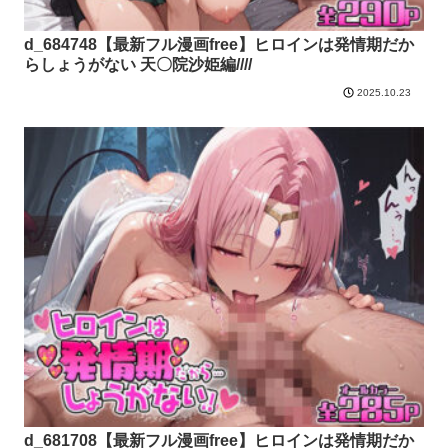
d_684748【最新フル漫画free】ヒロインは発情期だか
らしょうがない 天〇院沙姫編////
2025.10.23
d_681708【最新フル漫画free】ヒロインは発情期だか