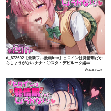
d_672692【最新フル漫画free】ヒロインは発情期だか
らしょうがない ナナ・〇スタ・デビルーク編////
2025.09.28