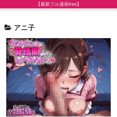
【最新フル漫画free】
アニ子