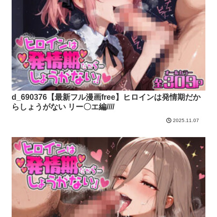
d_690376【最新フル漫画free】ヒロインは発情期だか
らしょうがない リー〇エ編////
2025.11.07