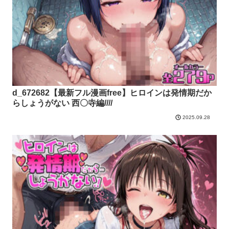
d_672682【最新フル漫画free】ヒロインは発情期だか
らしょうがない 西〇寺編////
2025.09.28