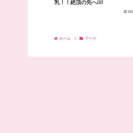
乳！！絶頂の先へ////
202
ホーム
アーク