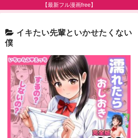
【最新フル漫画free】
イキたい先輩といかせたくない
僕