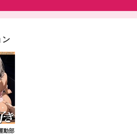
ョン
】運動部