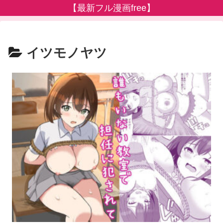
【最新フル漫画free】
イツモノヤツ