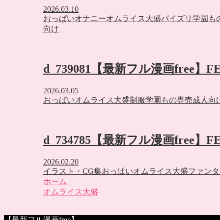
2026.03.10
おっぱい
オナニー
オムライス大盛
パイズリ
学園も
向け
d_739081【最新フル漫画free】
2026.03.05
おっぱい
オムライス大盛
制服
学園もの
専売
成人向
d_734785【最新フル漫画free】F
2026.02.20
イラスト・CG集
おっぱい
オムライス大盛
ファンタ
ホーム
オムライス大盛
【最新フル漫画free】