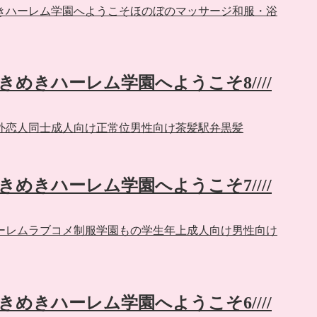
きハーレム学園へようこそ
ほのぼの
マッサージ
和服・浴
】ときめきハーレム学園へようこそ8////
外
恋人同士
成人向け
正常位
男性向け
茶髪
駅弁
黒髪
】ときめきハーレム学園へようこそ7////
ーレム
ラブコメ
制服
学園もの
学生
年上
成人向け
男性向け
】ときめきハーレム学園へようこそ6////