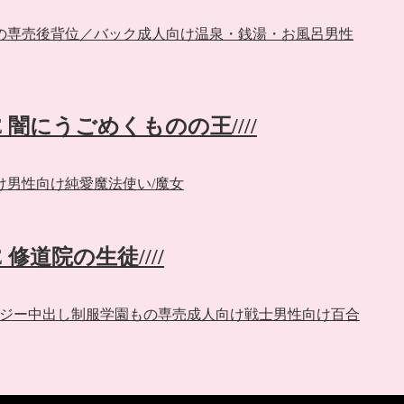
の
専売
後背位／バック
成人向け
温泉・銭湯・お風呂
男性
FE 闇にうごめくものの王////
け
男性向け
純愛
魔法使い/魔女
E 修道院の生徒////
ジー
中出し
制服
学園もの
専売
成人向け
戦士
男性向け
百合