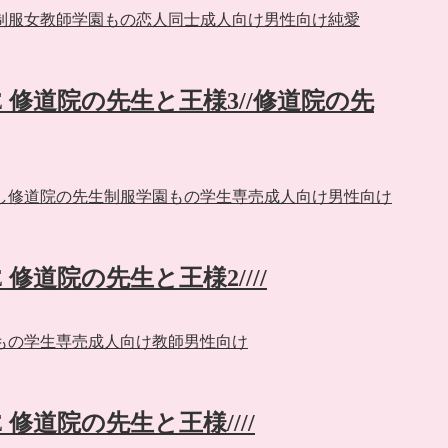
制服
女教師
学園もの
恋人同士
成人向け
男性向け
純愛
】FE 修道院の先生と王様3//修道院の先
し
修道院の先生
制服
学園もの
学生
専売
成人向け
男性向け
E 修道院の先生と王様2////
もの
学生
専売
成人向け
教師
男性向け
E 修道院の先生と王様////