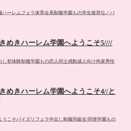
服
ハーレム
フェラ
体育会系
制服
学園もの
学生
後背位／バ
】ときめきハーレム学園へようこそ5////
出し
初体験
制服
学園もの
恋人同士
感動
成人向け
拘束
男性
e】ときめきハーレム学園へようこそ4//と
/
ようこそ
パイズリ
フェラ
中出し
制服
同級生/同僚
学園もの