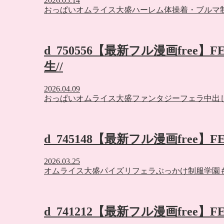
2026.05.14
おっぱい
オムライス大盛
ハーレム
体操着・ブルマ
d_750556【最新フル漫画free
生//
2026.04.09
おっぱい
オムライス大盛
ファンタジー
フェラ
中出
d_745148【最新フル漫画free】F
2026.03.25
オムライス大盛
パイズリ
フェラ
ぶっかけ
制服
学園
d_741212【最新フル漫画free】F