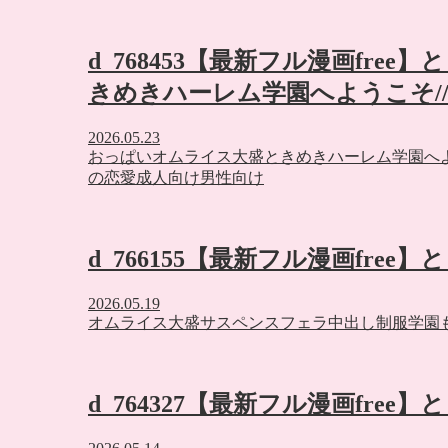
d_768453【最新フル漫画fre
きめきハーレム学園へようこそ/
2026.05.23
おっぱい
オムライス大盛
ときめきハーレム学園へ
の
恋愛
成人向け
男性向け
d_766155【最新フル漫画free
2026.05.19
オムライス大盛
サスペンス
フェラ
中出し
制服
学園
d_764327【最新フル漫画free