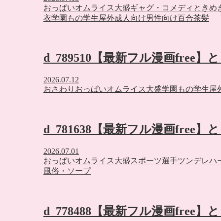
おっぱい
オムライス大盛
ギャグ・コメディ
ときめ
衣
学園もの
学生
屋外
成人向け
男性向け
百合
茶髪
d_789510【最新フル漫画free
2026.07.12
おさわり
おっぱい
オムライス大盛
学園もの
学生
屋
d_781638【最新フル漫画free
2026.07.01
おっぱい
オムライス大盛
スポーツ選手
ツンデレ
ハ
風俗・ソープ
d_778488【最新フル漫画free