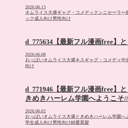
2026.06.13
オムライス大盛
ギャグ・コメディ
クンニ
セーラー
ック
成人向け
男性向け
d_775634【最新フル漫画free
2026.06.08
おっぱい
オムライス大盛
キス
ギャグ・コメディ
中
向け
d_771946【最新フル漫画fre
きめきハーレム学園へようこそ/
2026.06.02
おっぱい
オムライス大盛
ときめきハーレム学園へ
学生
成人向け
男性向け
純愛
黒髪