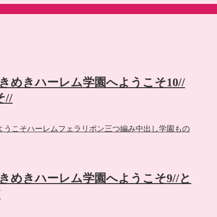
e】ときめきハーレム学園へようこそ10//
//
ようこそ
ハーレム
フェラ
リボン
三つ編み
中出し
学園もの
e】ときめきハーレム学園へようこそ9//と
/