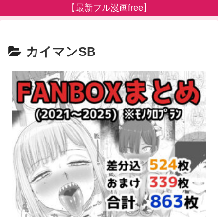
【最新フル漫画free】
カイマンSB