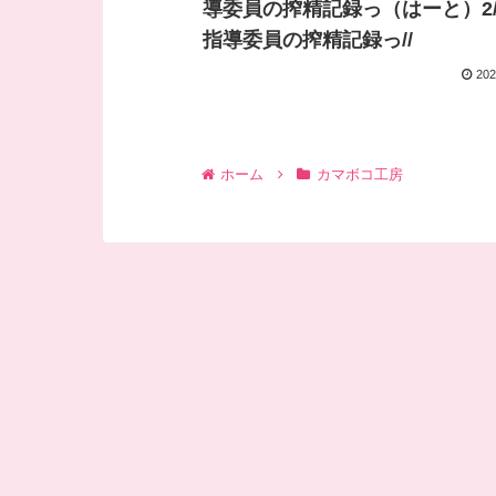
導委員の搾精記録っ（はーと）2/
指導委員の搾精記録っ//
202
ホーム
カマボコ工房