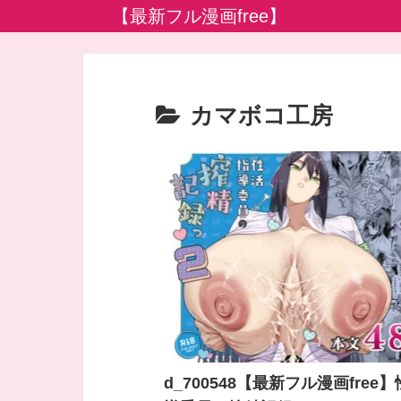
【最新フル漫画free】
カマボコ工房
d_700548【最新フル漫画free