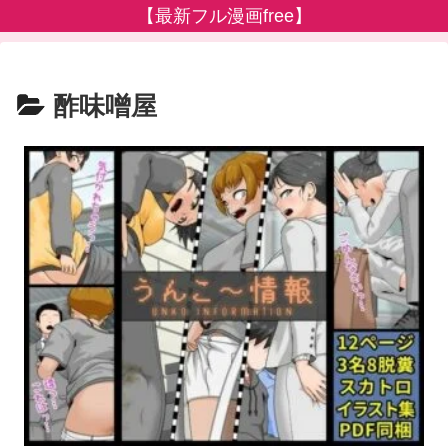
【最新フル漫画free】
酢味噌屋