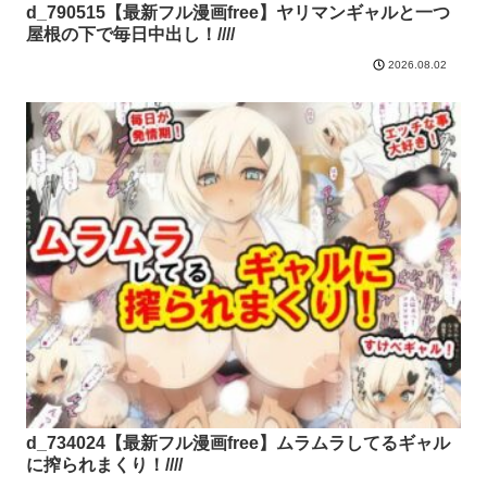
d_790515【最新フル漫画free】ヤリマンギャルと一つ
屋根の下で毎日中出し！////
2026.08.02
d_734024【最新フル漫画free】ムラムラしてるギャル
に搾られまくり！////