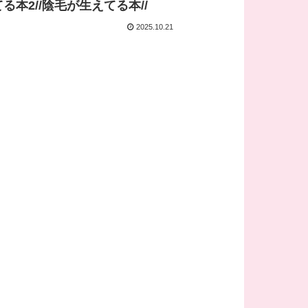
る本2//陰毛が生えてる本//
2025.10.21