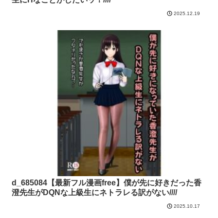
2025.12.19
d_685084【最新フル漫画free】僕が先に好きだった香
澄先生がDQNな上級生にネトラレる訳がない////
2025.10.17