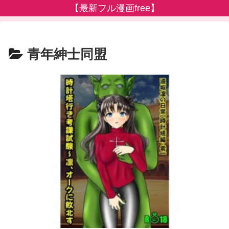
【最新フル漫画free】
青年紳士同盟