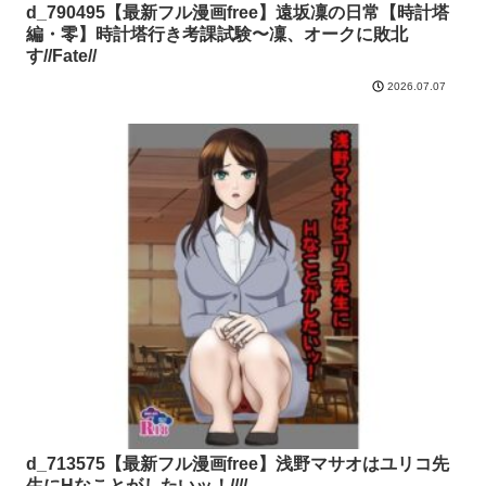
d_790495【最新フル漫画free】遠坂凜の日常【時計塔
編・零】時計塔行き考課試験〜凜、オークに敗北
す//Fate//
2026.07.07
d_713575【最新フル漫画free】浅野マサオはユリコ先
生にHなことがしたいッ！////