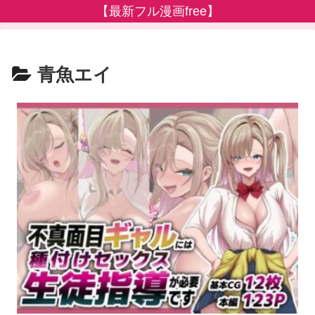
【最新フル漫画free】
青魚エイ