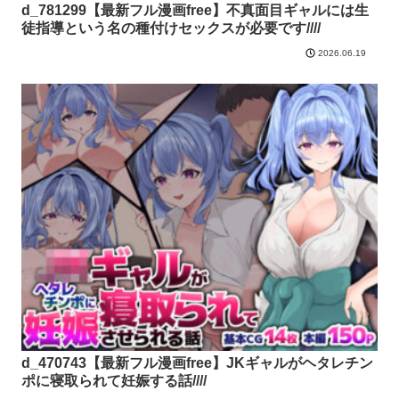
d_781299【最新フル漫画free】不真面目ギャルには生
徒指導という名の種付けセックスが必要です////
2026.06.19
d_470743【最新フル漫画free】JKギャルがヘタレチン
ポに寝取られて妊娠する話////